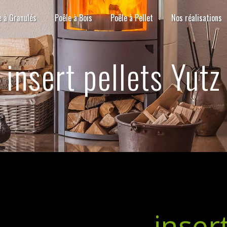
e à Granulés
Poêle à Bois
Poêle à Pellet
Nos réalisations
insert pellets Yutz
inser