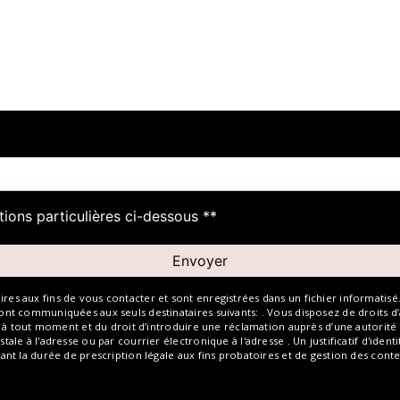
deau des cookies
tions particulières ci-dessous **
Envoyer
aux fins de vous contacter et sont enregistrées dans un fichier informatisé. El
 communiquées aux seuls destinataires suivants: . Vous disposez de droits d’ac
t à tout moment et du droit d’introduire une réclamation auprès d’une autorité 
ale à l'adresse ou par courrier électronique à l'adresse . Un justificatif d'id
t la durée de prescription légale aux fins probatoires et de gestion des content