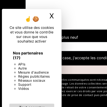
X
Masquer le ban
Ce site utilise des cookies
et vous donne le contrôle
sur ceux que vous
Combien font deux plus neuf
souhaitez activer
Nos partenaires
(17)
En cochant cette case, j'accepte les condi
APIs
Autre
Mesure d'audience
Régies publicitaires
** Les données personnelles communiquées sont nécessaires 
Réseaux sociaux
de répondre à votre message. Les données collectées seront
Support
limitation, d’opposition, de retrait de votre consentemen
Vidéos
post-mortem. Vous pouvez exercer ces droits par voie post
données pendant la période de prise de contact puis pendan
sur vos droits.