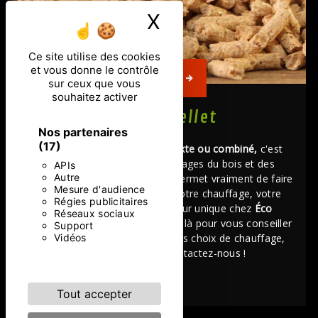
X
Masquer le ban
Ce site utilise des cookies
et vous donne le contrôle
En savoir +
sur ceux que vous
souhaitez activer
Poêle a pellet
Nos partenaires
(17)
Choisir un
poêle à granulés mixte ou combiné,
c'est
opter à la fois pour les avantages du bois et des
APIs
Autre
granulés ! Sa polyvalence vous permet vraiment de faire
Mesure d'audience
le meilleur choix concernant votre chauffage, votre
Régies publicitaires
budget etc. Votre interlocuteur unique chez
Éco
Réseaux sociaux
Chauffage Lorraine
est vraiment là pour vous conseiller
Support
Vidéos
et vous aiguiller sur les meilleurs choix de chauffage,
design et couleurs. Contactez-nous !
Tout accepter